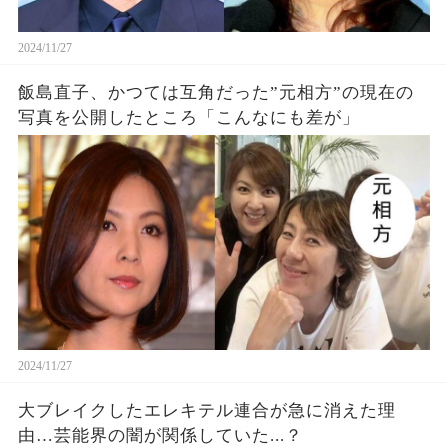
2024/11/27
飯島直子、かつては互角だった”元相方”の現在の
写真を公開したところ「こんなにも差が」
2024/11/27
大ブレイクしたエレキテル連合が急に消えた理
由…芸能界の闇が関係していた...？