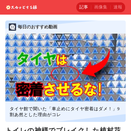
記事
画像集
速報
毎日のおすすめ動画
タイヤ館で聞いた「車止めにタイヤ密着はダメ！」9
割あ然とした理由がコレ
トイレの神様でブレイクした植村花