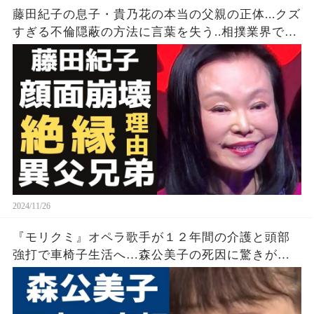
藤田紀子の息子・貴乃花の本当の父親の正体...クズ
すぎる不倫隠蔽の方法に言葉を失う..相撲業界でも
『女将さん』と呼ばれた女優の顔面崩壊と言われ
る多重整形の現在が…
2024/11/26
『モリクミ』オペラ歌手が１２年間の介護と頭部
強打で車椅子生活へ…森公美子の死因に驚きが広
がる