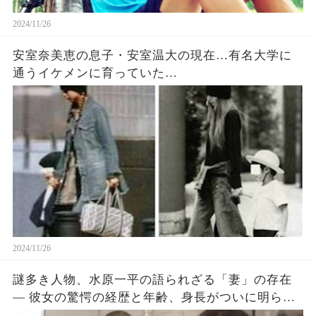
2024/11/26
安室奈美恵の息子・安室温大の現在…有名大学に
通うイケメンに育っていた…
2024/11/26
謎多き人物、水原一平の語られざる「妻」の存在
― 彼女の驚愕の経歴と年齢、身長がついに明らか
に！？