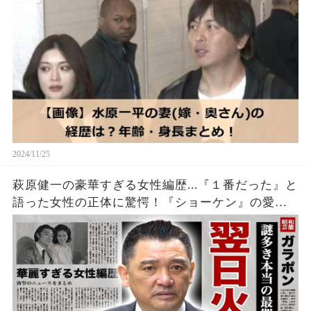
2024/11/25
萩原健一の豪華すぎる女性編歴...『１番だった』と
語った女性の正体に驚愕！『ショーケン』の愛称
で有名な俳優の４度の逮捕歴...死後翌日に火葬され
た理由に言葉を失う！