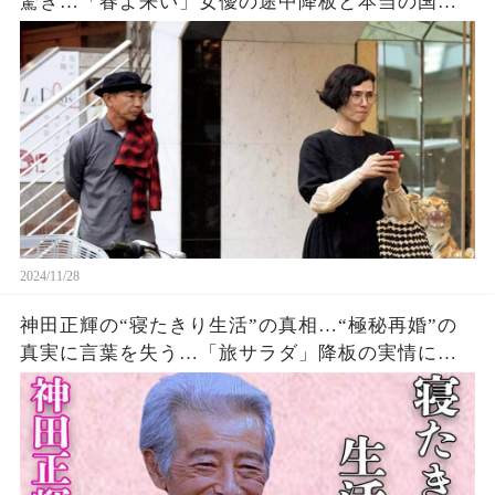
驚き…「春よ来い」女優の途中降板と本当の国籍
の理由を明かす
2024/11/28
神田正輝の“寝たきり生活”の真相…“極秘再婚”の
真実に言葉を失う…「旅サラダ」降板の実情に驚
きを隠せない…