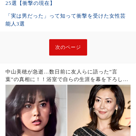
25選【衝撃の現在】
「実は男だった」って知って衝撃を受けた女性芸
能人3選
次のページ
中山美穂が急逝…数日前に友人らに語った”言
葉”の真相に！！浴室で自らの生涯を幕を下ろした
真相、前兆の詳細があきらかに…【芸能】