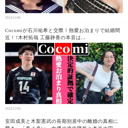
2024/12/06
Cocomiが石川祐希と交際！熱愛お泊まりで結婚間
近！?木村拓哉 工藤静香の本音は...
2024/12/04
安田成美と木梨憲武の長期別居中の離婚の真相に