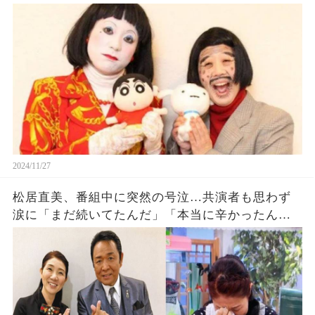
2024/11/27
松居直美、番組中に突然の号泣…共演者も思わず
涙に「まだ続いてたんだ」「本当に辛かったんだ
ろうな」