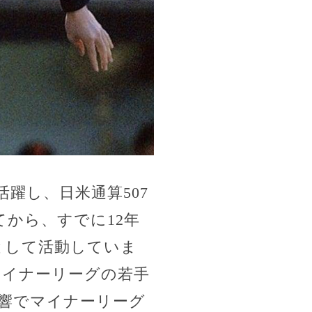
躍し、日米通算507
てから、すでに12年
として活動していま
マイナーリーグの若手
響でマイナーリーグ