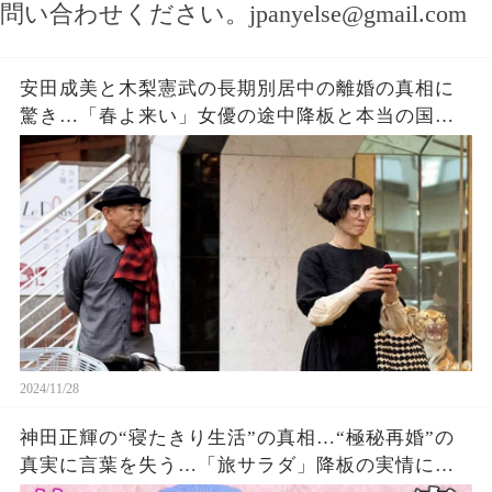
問い合わせください。
jpanyelse@gmail.com
安田成美と木梨憲武の長期別居中の離婚の真相に
驚き…「春よ来い」女優の途中降板と本当の国籍
の理由を明かす
2024/11/28
神田正輝の“寝たきり生活”の真相…“極秘再婚”の
真実に言葉を失う…「旅サラダ」降板の実情に驚