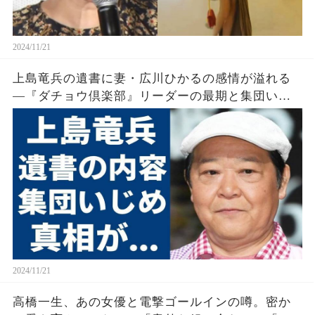
2024/11/21
上島竜兵の遺書に妻・広川ひかるの感情が溢れる
―『ダチョウ倶楽部』リーダーの最期と集団いじ
めの真実に衝撃
2024/11/21
高橋一生、あの女優と電撃ゴールインの噂。密か