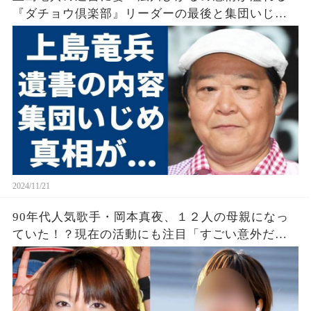
『ダチョウ倶楽部』リーダーの最後と集団いじめ
の真実に衝撃
2024/11/21
90年代人気歌手・岡本真夜、１２人の母親になっ
ていた！？現在の活動にも注目「すごい意外だ
な」「結婚してたの？」