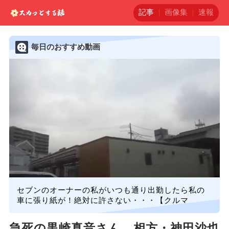
記事
画像集
速報
毎日のおすすめ動画
セブンのオーナーの私がいつも通り出勤したら私の
車に張り紙が！絶対に許さない・・・【クルマ
急死の黒崎真音さん、相方・神田沙也