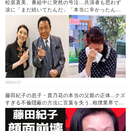
松居直美、番組中に突然の号泣…共演者も思わず
涙に「まだ続いてたんだ」「本当に辛かったんだ
ろうな」
2024/11/27
藤田紀子の息子・貴乃花の本当の父親の正体...クズ
すぎる不倫隠蔽の方法に言葉を失う..相撲業界でも
『女将さん』と呼ばれた女優の顔面崩壊と言われ
る多重整形の現在が…