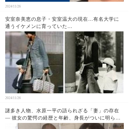
2024/11/26
安室奈美恵の息子・安室温大の現在…有名大学に
通うイケメンに育っていた…
2024/11/26
謎多き人物、水原一平の語られざる「妻」の存在
― 彼女の驚愕の経歴と年齢、身長がついに明らか
に！？