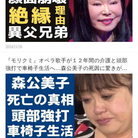
2024/11/26
『モリクミ』オペラ歌手が１２年間の介護と頭部
強打で車椅子生活へ…森公美子の死因に驚きが広
がる