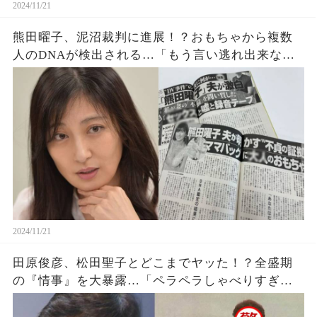
2024/11/21
熊田曜子、泥沼裁判に進展！？おもちゃから複数
人のDNAが検出される…「もう言い逃れ出来な
い」「素直に認めるべき」
2024/11/21
田原俊彦、松田聖子とどこまでヤッた！？全盛期
の『情事』を大暴露…「ペラペラしゃべりすぎ」
「聖子ちゃんの身にもなって」