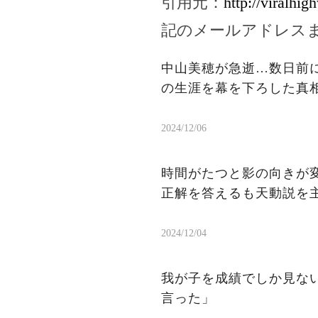
引用元：
http://viralhi
記のメールアドレス
中山美穂が急逝…数日前に
の生涯を幕を下ろした真
2024/12/06
時間がたつと影の向きが
正解を答えるも天動説を
2024/12/04
我が子を成績でしか見な
言った」