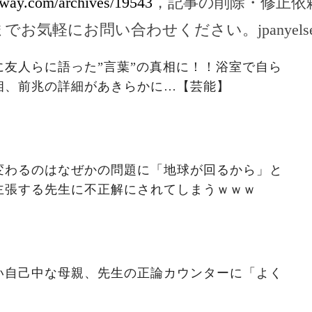
ghway.com/archives/19543
，記事の削除・修正依
までお気軽にお問い合わせください。
jpanyel
友人らに語った”言葉”の真相に！！浴室で自ら
相、前兆の詳細があきらかに…【芸能】
変わるのはなぜかの問題に「地球が回るから」と
主張する先生に不正解にされてしまうｗｗｗ
い自己中な母親、先生の正論カウンターに「よく