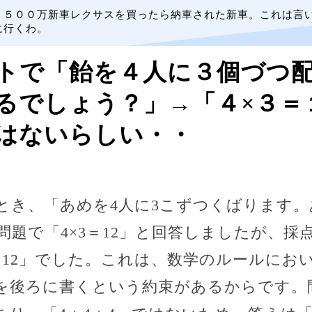
１５００万新車レクサスを買ったら納車された新車。これは言
に行くわ。
トで「飴を４人に３個づつ
るでしょう？」→「４×３＝
はないらしい・・
とき、「あめを4人に3こずつくばります
問題で「4×3＝12」と回答しましたが、採
4＝12」でした。これは、数学のルールにお
を後ろに書くという約束があるからです。