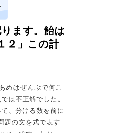
い
配ります。飴は
１２」この計
。あめはぜんぶで何こ
点では不正解でした。
いて、分ける数を前に
問題の文を式で表す