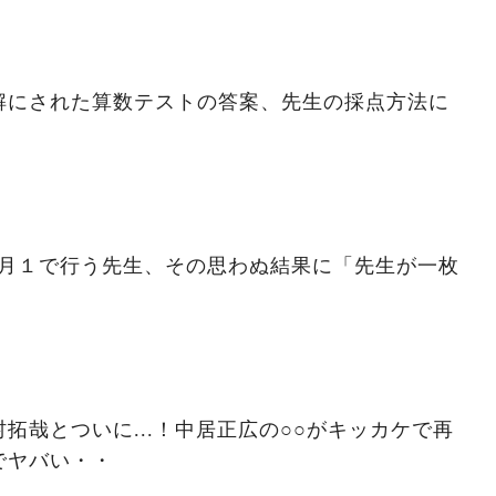
解にされた算数テストの答案、先生の採点方法に
を月１で行う先生、その思わぬ結果に「先生が一枚
拓哉とついに...！中居正広の○○がキッカケで再
でヤバい・・