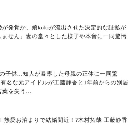
が発覚か、娘kokiが流出させた決定的な証拠が
しません』妻の堂々とした様子や本音に一同驚愕
の子供...知人が暴露した母親の正体に一同驚
して大有名な元アイドルが工藤静香と1年前からの別居
を失う...
際！熱愛お泊まりで結婚間近！?木村拓哉 工藤静香