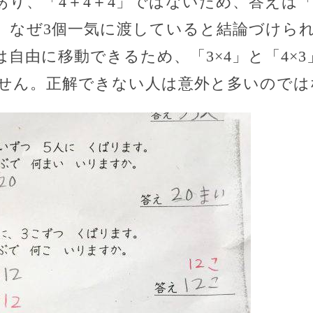
であり、「4＋4＋4」ではないため、答えは「
。なぜ3個一気に渡していると結論づけら
自由に移動できるため、「3×4」と「4×
せん。正解できない人は意外と多いのでは