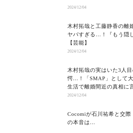
2024/12/04
木村拓哉と工藤静香の離婚
ヤバすぎる…！『もう隠
【芸能】
2024/12/04
木村拓哉の実はいた3人目
愕...！「SMAP」と
生活で離婚間近の真相に言葉
2024/12/04
Cocomiが石川祐希と交
の本音は...