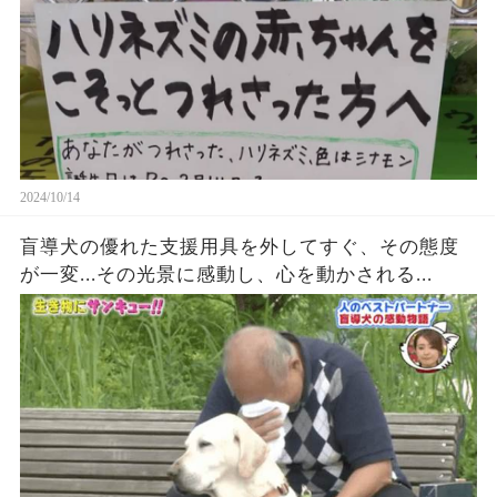
2024/10/14
盲導犬の優れた支援用具を外してすぐ、その態度
が一変...その光景に感動し、心を動かされる...