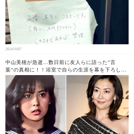
2024/10/07
中山美穂が急逝…数日前に友人らに語った”言
葉”の真相に！！浴室で自らの生涯を幕を下ろした
真相、前兆の詳細があきらかに…【芸能】