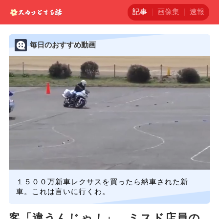
記事
画像集
速報
毎日のおすすめ動画
１５００万新車レクサスを買ったら納車された新
車。これは言いに行くわ。
客「違うんじゃ！」 ミスド店員の