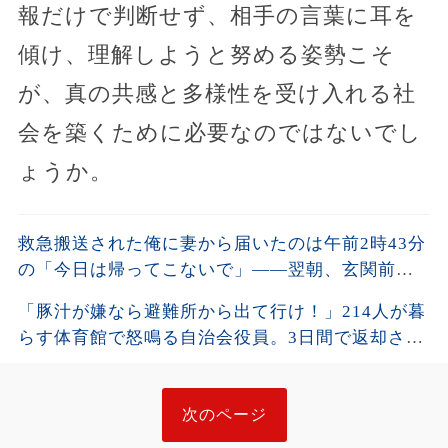
報だけで判断せず、相手の言葉に耳を
傾け、理解しようと努める姿勢こそ
が、真の共感と多様性を受け入れる社
会を築くために必要なのではないでし
ょうか。
救急搬送された俺に妻から届いたのは午前2時43分
の「今日は帰ってこないで」――翌朝、玄関前に
捨てられた大量の服と防犯カメラの映像を確認す
「豚汁が嫌なら避難所から出て行け！」214人が暮
ると…
らす体育館で怒鳴る自治会役員。3日間で返却され
た47杯と配食記録を机に置くと…
次のページ