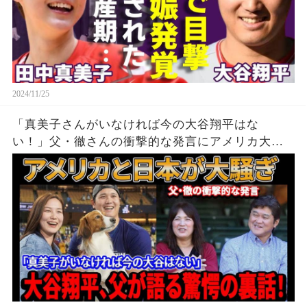
2024/11/25
「真美子さんがいなければ今の大谷翔平はな
い！」父・徹さんの衝撃的な発言にアメリカ大騒
ぎ！大谷翔平、父が語る驚愕の裏話！