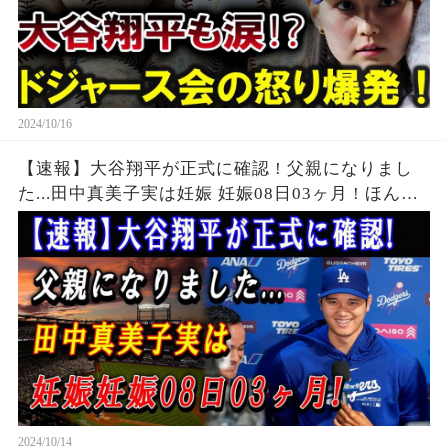
2024/10/16
【速報】大谷翔平が正式に確認 ! 父親になりまし
た...田中真美子実は妊娠 妊娠08日03ヶ月 ! ほんの
数分で全日本が騒然 !
2024/10/14