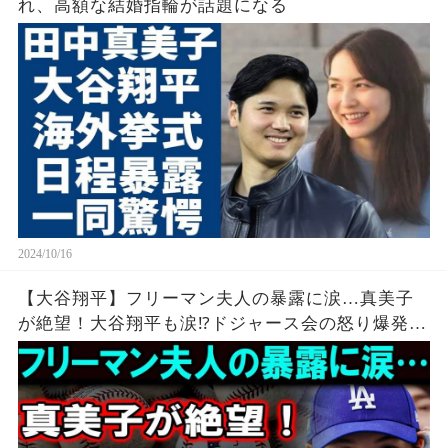
れ、高額な結婚指輪が話題になる
2024/10/16
【大谷翔平】フリーマン夫人の暴露に涙…真美子
が絶望！大谷翔平も涙⁉ドジャース会の怒り爆発！
【最新/MLB/大谷翔平/山本由伸】