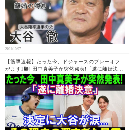
2024/10/07
【衝撃速報】たった今、ドジャースのプレーオフ
がまず1勝! 田中真美子が突然発表!「遂に離婚決
意」決定に大谷翔平が涙.!! その理由の深すぎた暴
露...ベッツが凄い暴露!! 恐るべき内容が発生...