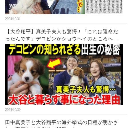
2024/10/31
【大谷翔平】真美子夫人も驚愕！「これは運命だ
ったんです」デコピンがショウヘイのところへ来
ることは必然だった！デコピンの知られざる出生
の秘密が今…
2024/10/30
田中真美子と大谷翔平の海外挙式の日程が明かさ