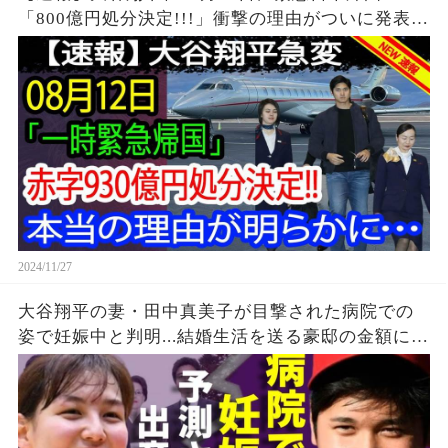
「800億円処分決定!!!」衝撃の理由がついに発表…
驚愕の行動に全米が震撼！
2024/11/27
大谷翔平の妻・田中真美子が目撃された病院での
姿で妊娠中と判明...結婚生活を送る豪邸の金額に一
同驚愕...！『MLB』ドジャースで活躍するプロ野
球選手の妻の家族の正体に言葉を失う...