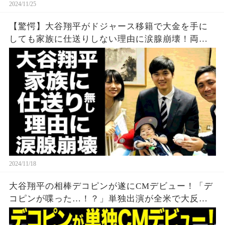
2024/11/25
【驚愕】大谷翔平がドジャース移籍で大金を手に
しても家族に仕送りしない理由に涙腺崩壊！両親
が仕事やパートを続ける理由...全世界が涙した教育
方法に驚きを隠せない...
2024/11/18
大谷翔平の相棒デコピンが遂にCMデビュー！「デ
コピンが喋った…！？」単独出演が全米で大反響
【海外の反応/MLB/メジャー/野球】