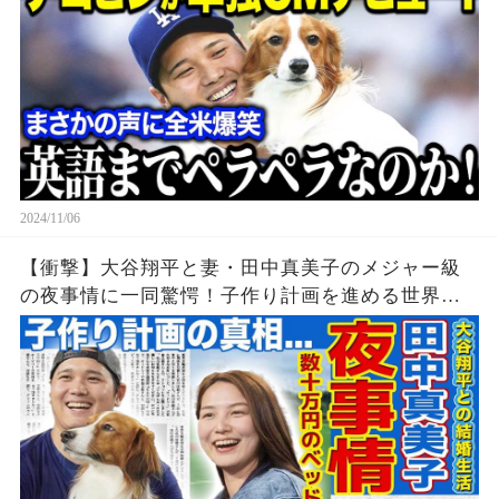
2024/11/06
【衝撃】大谷翔平と妻・田中真美子のメジャー級
の夜事情に一同驚愕！子作り計画を進める世界の
大谷夫婦の現在...奥様会で全ての会計を払わなけれ
ばいけないマミコ夫人の本音とは...‌