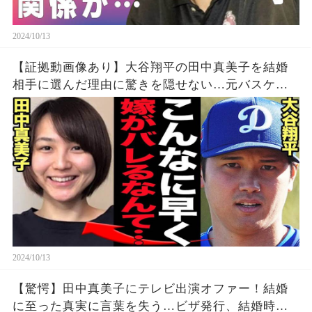
2024/10/13
【証拠動画像あり】大谷翔平の田中真美子を結婚
相手に選んだ理由に驚きを隠せない…元バスケッ
トボール選手がインスタ削除で渡米、大谷のトレ
ーニングに映り込んだ姿、馴れ初めに衝撃…【芸
能】
2024/10/13
【驚愕】田中真美子にテレビ出演オファー！結婚
に至った真実に言葉を失う…ビザ発行、結婚時期