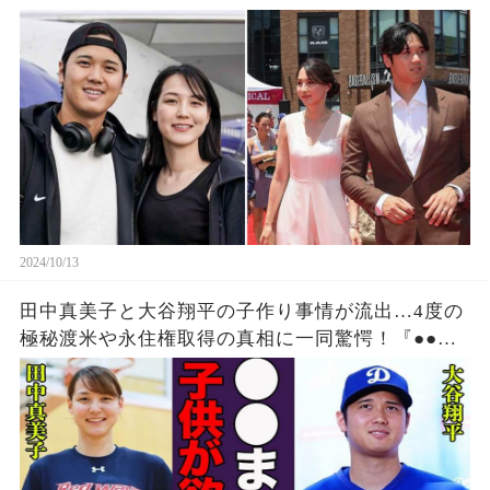
の裏側に驚愕…
2024/10/13
田中真美子と大谷翔平の子作り事情が流出…4度の
極秘渡米や永住権取得の真相に一同驚愕！『●●ま
でに子供が欲しい！』ドジャースで活躍する野球
選手の妻がハーフと言われる理由に言葉を失う…