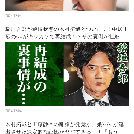
2024/12/04
稲垣吾郎が絶縁状態の木村拓哉とついに...！中居正
広の○○がキッカケで再結成！？その裏側が壮絶で
ヤバい・・
2024/12/04
木村拓哉と工藤静香の離婚が発覚か、娘kokiが流
出させた決定的な証拠がヤバすぎる…！『もう隠