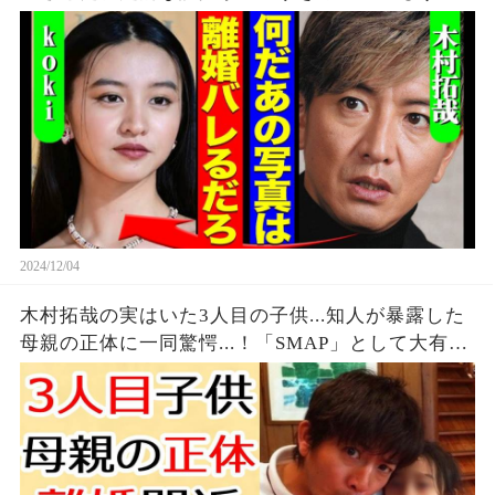
しません』妻の堂々とした様子や本音に一同驚愕
【芸能】
2024/12/04
木村拓哉の実はいた3人目の子供...知人が暴露した
母親の正体に一同驚愕...！「SMAP」として大有名
な元アイドルが工藤静香と1年前からの別居生活で
離婚間近の真相に言葉を失う...