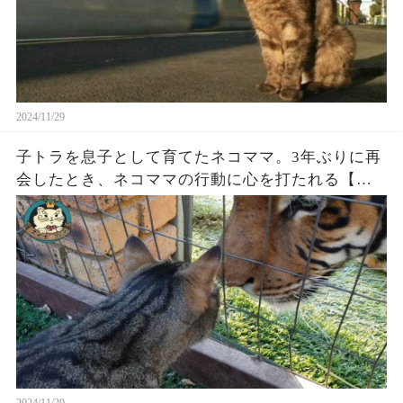
2024/11/29
子トラを息子として育てたネコママ。3年ぶりに再
会したとき、ネコママの行動に心を打たれる【感
動】