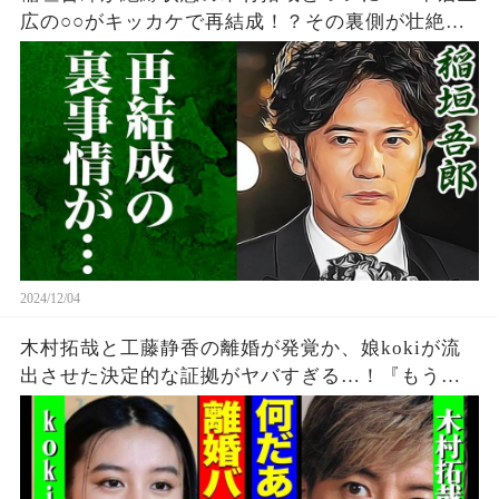
広の○○がキッカケで再結成！？その裏側が壮絶で
ヤバい・・
2024/12/04
木村拓哉と工藤静香の離婚が発覚か、娘kokiが流
出させた決定的な証拠がヤバすぎる…！『もう隠
しません』妻の堂々とした様子や本音に一同驚愕
【芸能】