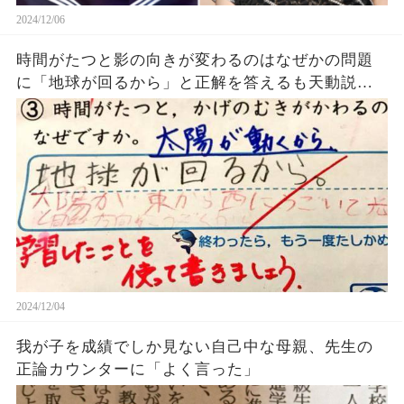
2024/12/06
時間がたつと影の向きが変わるのはなぜかの問題
に「地球が回るから」と正解を答えるも天動説を
主張する先生に不正解にされてしまうｗｗｗ
2024/12/04
我が子を成績でしか見ない自己中な母親、先生の
正論カウンターに「よく言った」