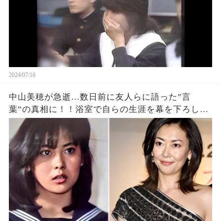
2024/07/16
中山美穂が急逝…数日前に友人らに語った”言
葉”の真相に！！浴室で自らの生涯を幕を下ろした
真相、前兆の詳細があきらかに…【芸能】