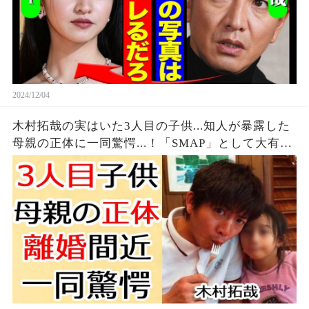
2024/12/04
木村拓哉の実はいた3人目の子供...知人が暴露した
母親の正体に一同驚愕...！「SMAP」として大有名
な元アイドルが工藤静香と1年前からの別居生活で
離婚間近の真相に言葉を失う...