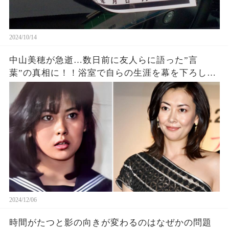
2024/10/14
中山美穂が急逝…数日前に友人らに語った”言
葉”の真相に！！浴室で自らの生涯を幕を下ろした
真相、前兆の詳細があきらかに…【芸能】
2024/12/06
時間がたつと影の向きが変わるのはなぜかの問題