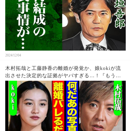
2024/12/04
木村拓哉と工藤静香の離婚が発覚か、娘kokiが流
出させた決定的な証拠がヤバすぎる…！『もう隠
しません』妻の堂々とした様子や本音に一同驚愕
【芸能】