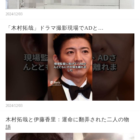
2024/12/03
「木村拓哉」ドラマ撮影現場でADと…
2024/12/03
木村拓哉と伊藤香里：運命に翻弄された二人の物
語