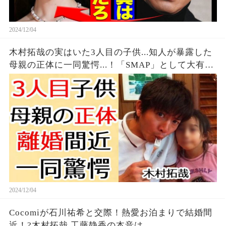
2024/12/04
木村拓哉の実はいた3人目の子供...知人が暴露した
母親の正体に一同驚愕...！「SMAP」として大有名
な元アイドルが工藤静香と1年前からの別居生活で
離婚間近の真相に言葉を失う...
2024/12/04
Cocomiが石川祐希と交際！熱愛お泊まりで結婚間
近！?木村拓哉 工藤静香の本音は...