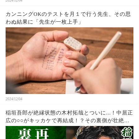
2024/12/04
カンニングOKのテストを月１で行う先生、その思
わぬ結果に「先生が一枚上手」
2024/12/04
稲垣吾郎が絶縁状態の木村拓哉とついに...！中居正
広の○○がキッカケで再結成！？その裏側が壮絶で
ヤバい・・