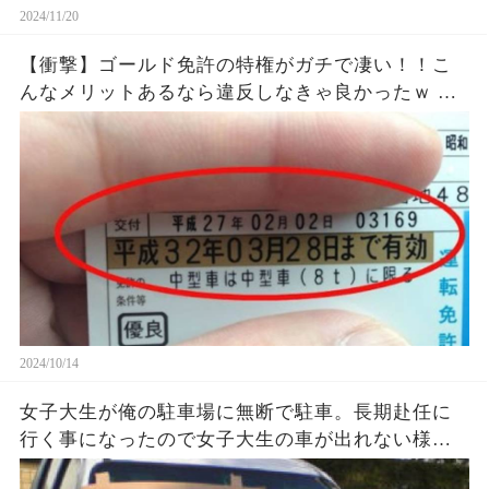
2024/11/20
【衝撃】ゴールド免許の特権がガチで凄い！！こ
んなメリットあるなら違反しなきゃ良かったｗ ｗ
あなたの免許証は何色ですか？【驚愕事実】
2024/10/14
女子大生が俺の駐車場に無断で駐車。長期赴任に
行く事になったので女子大生の車が出れない様に
横向きに駐車 してみた...