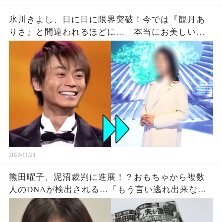
氷川きよし、日に日に限界突破！今では『観月あ
りさ』と間違われるほどに…「本当にお美しいで
す」「演歌界のお姫様」
2024/11/21
熊田曜子、泥沼裁判に進展！？おもちゃから複数
人のDNAが検出される…「もう言い逃れ出来な
い」「素直に認めるべき」