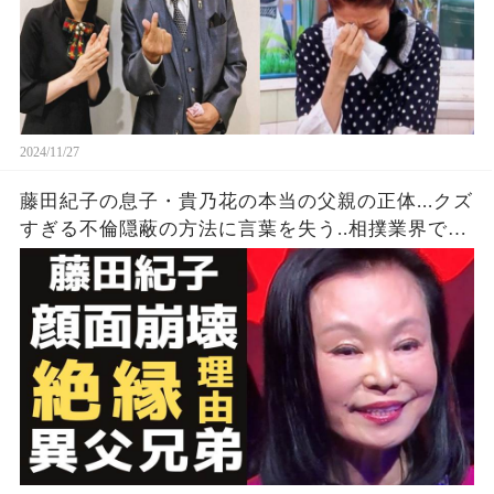
2024/11/27
藤田紀子の息子・貴乃花の本当の父親の正体...クズ
すぎる不倫隠蔽の方法に言葉を失う..相撲業界でも
『女将さん』と呼ばれた女優の顔面崩壊と言われ
る多重整形の現在が…