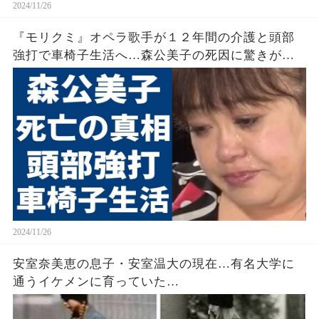
2024/11/26
『モリクミ』オペラ歌手が１２年間の介護と頭部
強打で車椅子生活へ…森公美子の死因に驚きが広
がる
2024/11/26
安室奈美恵の息子・安室温大の現在…有名大学に
通うイケメンに育っていた…