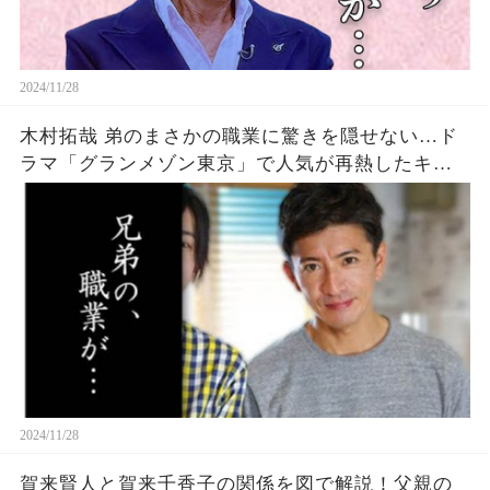
2024/11/28
木村拓哉 弟のまさかの職業に驚きを隠せない…ド
ラマ「グランメゾン東京」で人気が再熱したキム
タクの家族とは…
2024/11/28
賀来賢人と賀来千香子の関係を図で解説！父親の