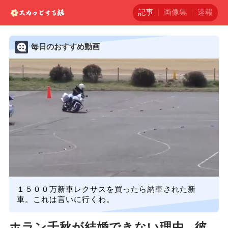
記事
画像集
速報
毎日のおすすめ動画
１５００万新車レクサスを買ったら納車された新
車。これは言いに行くわ。
ホラン千秋が結婚できない理由...彼