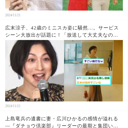
2024/11/21
広末涼子、42歳のミニスカ姿に騒然…。サービス
シーン大放出が話題に！「放送して大丈夫なの
か？」「自信有るっすね」
2024/11/21
上島竜兵の遺書に妻・広川ひかるの感情が溢れる
―『ダチョウ倶楽部』リーダーの最期と集団いじ