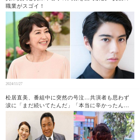
職業がスゴイ！
2024/11/27
松居直美、番組中に突然の号泣…共演者も思わず
涙に「まだ続いてたんだ」「本当に辛かったんだ
ろうな」