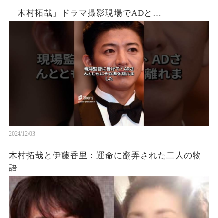
「木村拓哉」ドラマ撮影現場でADと…
2024/12/03
木村拓哉と伊藤香里：運命に翻弄された二人の物
語