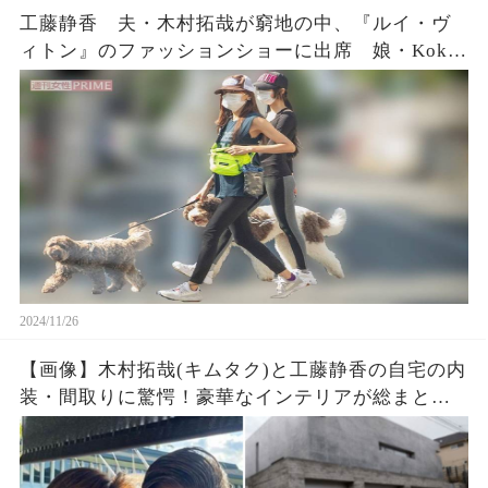
工藤静香 夫・木村拓哉が窮地の中、『ルイ・ヴ
ィトン』のファッションショーに出席 娘・Koki,
の世界進出のためだけじゃない“おいしすぎる”ギ
ャラ
2024/11/26
【画像】木村拓哉(キムタク)と工藤静香の自宅の内
装・間取りに驚愕！豪華なインテリアが総まと
め、ここだけの話を大公開！敷地面積・総額・場
所も明かします！