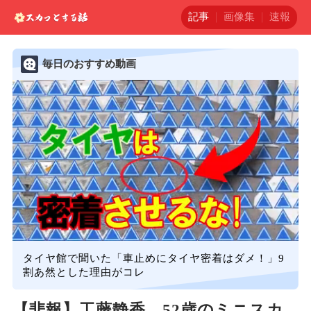
記事
画像集
速報
毎日のおすすめ動画
タイヤ館で聞いた「車止めにタイヤ密着はダメ！」9
割あ然とした理由がコレ
【悲報】工藤静香、52歳のミニスカ