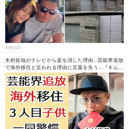
2024/11/25
木村拓哉がテレビから姿を消した理由...芸能界追放
で海外移住と言われる理由に言葉を失う...『キムタ
ク』が工藤静香との３人目の子供を隠し続ける理
由や離婚間近の真相に一同驚愕...！