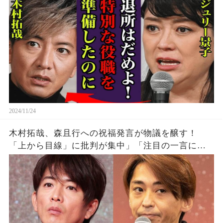
2024/11/24
木村拓哉、森且行への祝福発言が物議を醸す！
「上から目線」に批判が集中」「注目の一言に賛
否両論！「偉そうな態度は辞めて」「他人事と言
われるのも納得」