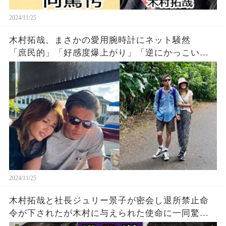
2024/11/25
木村拓哉、まさかの愛用腕時計にネット騒然
「庶民的」「好感度爆上がり」「逆にかっこい
い」
2024/11/25
木村拓哉と社長ジュリー景子が密会し退所禁止命
令が下されたが木村に与えられた使命に一同驚
愕！