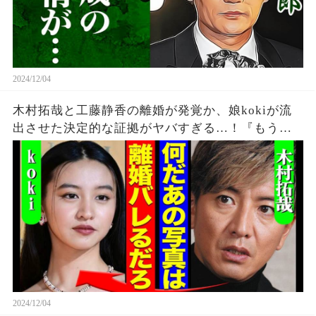
2024/12/04
木村拓哉と工藤静香の離婚が発覚か、娘kokiが流
出させた決定的な証拠がヤバすぎる…！『もう隠
しません』妻の堂々とした様子や本音に一同驚愕
【芸能】
2024/12/04