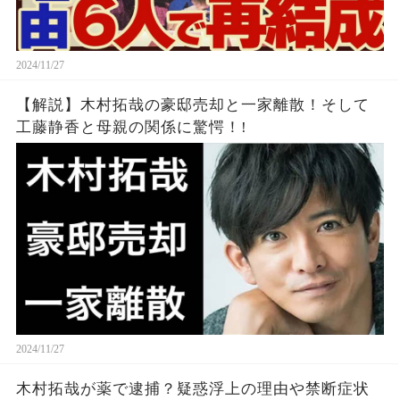
2024/11/27
【解説】木村拓哉の豪邸売却と一家離散！そして
工藤静香と母親の関係に驚愕！!
2024/11/27
木村拓哉が薬で逮捕？疑惑浮上の理由や禁断症状