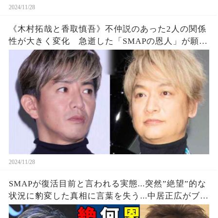
2024/11/28
《木村拓哉と香取慎吾》不仲説のあった2人の関係
性が大きく変化 急逝した「SMAPの恩人」が願っ
ていた再集結への道
2024/11/28
SMAPが復活目前と言われる実態...突然”絶望”的な
状況に豹変した真相に言葉を失う...中居正広がブチ
ギレた木村拓哉のまさかの行為に驚きを隠さない...