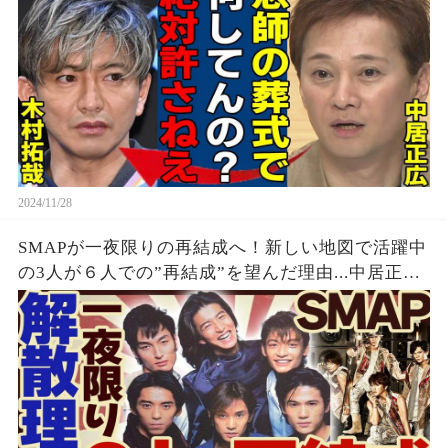
2024/11/28
SMAPが一夜限りの再結成へ！新しい地図で活躍中
の3人が６人での”再結成”を望んだ理由...中居正広
が「１夜だけなら」否定しなかった理由や木村拓
也が乗り気な理由に驚愕！