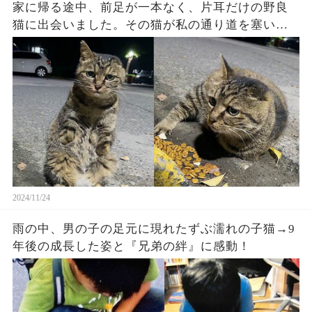
家に帰る途中、前足が一本なく、片耳だけの野良
猫に出会いました。その猫が私の通り道を塞い
で、食べ物をねだっていました...
2024/11/24
雨の中、男の子の足元に現れたずぶ濡れの子猫→9
年後の成長した姿と『兄弟の絆』に感動！