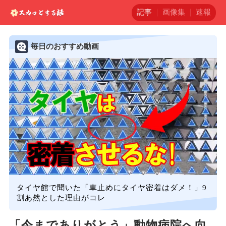
記事
画像集
速報
毎日のおすすめ動画
タイヤ館で聞いた「車止めにタイヤ密着はダメ！」9
割あ然とした理由がコレ
「今までありがとう」動物病院へ向