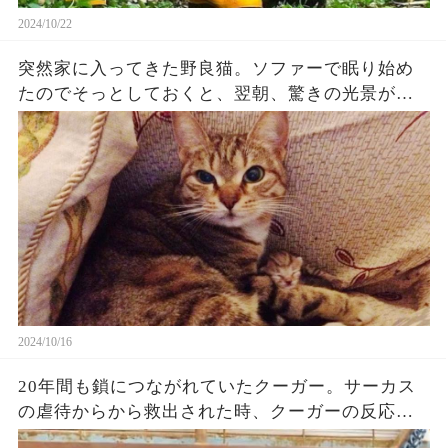
2024/10/22
突然家に入ってきた野良猫。ソファーで眠り始め
たのでそっとしておくと、翌朝、驚きの光景が…
【感動】
2024/10/16
20年間も鎖につながれていたクーガー。サーカス
の虐待からから救出された時、クーガーの反応に
涙が溢れる【感動】