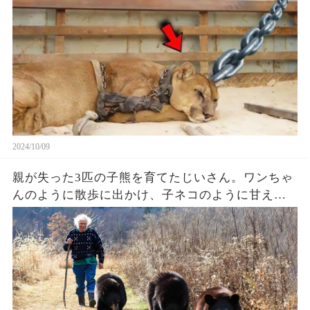
2024/10/09
親が失った3匹の子熊を育てたじいさん。ワンちゃ
んのように散歩に出かけ、子ネコのように甘える
姿に心温まる【感動】