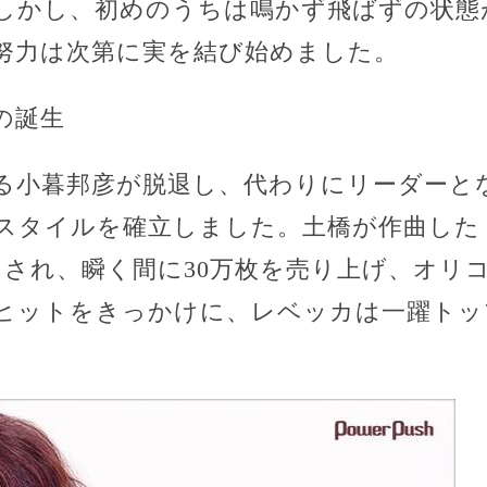
しかし、初めのうちは鳴かず飛ばずの状態
努力は次第に実を結び始めました。
の誕生
である小暮邦彦が脱退し、代わりにリーダーと
スタイルを確立しました。土橋が作曲した
スされ、瞬く間に30万枚を売り上げ、オリ
ヒットをきっかけに、レベッカは一躍トッ