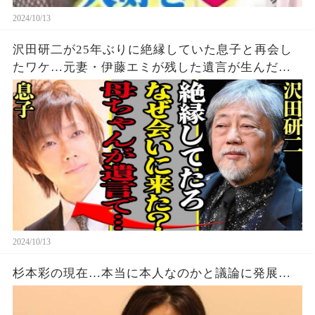
2024/10/13
沢田研二が25年ぶりに絶縁していた息子と再会し
たワケ…元妻・伊藤エミが残した遺言が生んだ奇
跡に涙が止まらない…！ジュリーの現在の体の様
子に驚きを隠せない！
2024/10/13
杉本彩の現在…本当に本人なのかと議論に発展…