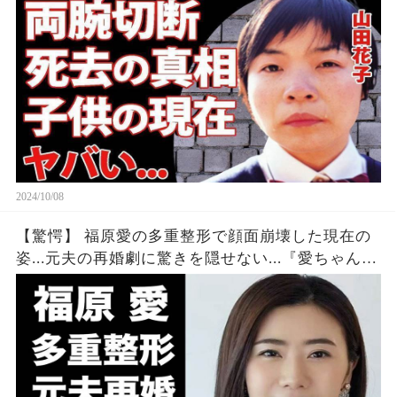
としての成功と豪華な邸宅…驚くべき子供の現状
について
2024/10/08
【驚愕】 福原愛の多重整形で顔面崩壊した現在の
姿...元夫の再婚劇に驚きを隠せない...『愛ちゃん』
の愛称で有名な元卓球選手の現在の年収や愛車が
ヤバすぎた...