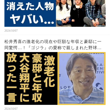
2024/10/07
松井秀喜の激老化の現在や巨額な年収と豪邸に一
同驚愕…！『ゴジラ』の愛称で親しまれた野球選
手の妻の正体や大谷翔平に放った一言に驚きを隠
せない…！
2024/10/07