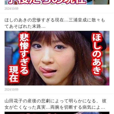
2024/10/09
ほしのあきの悲惨すぎる現在…三浦皇成に散々も
てあそばれた末路…
2024/10/09
山田花子の産後の悲劇によって明らかになる、 彼
女が亡くなった真実…両腕を切断する病気による
悲しみ…福島正紀との結婚によるお笑いタレント