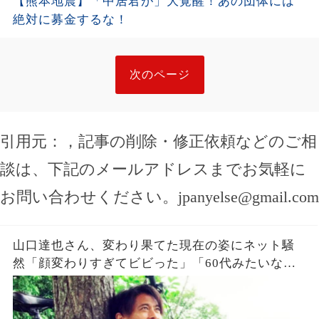
【熊本地震】「中居君が」大覚醒！あの団体には
絶対に募金するな！
次のページ
引用元：
，記事の削除・修正依頼などのご相
談は、下記のメールアドレスまでお気軽に
お問い合わせください。
jpanyelse@gmail.com
山口達也さん、変わり果てた現在の姿にネット騒
然「顔変わりすぎてビビった」「60代みたいな
顔」