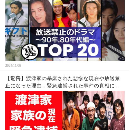
2024/11/06
【驚愕】渡津家の暴露された悲惨な現在や放送禁
止になった理由…緊急逮捕された事件の真相に一
同驚愕！『大家族』三女の遥が施設送りにした子
供らの現在に驚きを隠せない…！