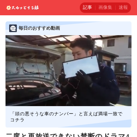
記事
画像集
速報
毎日のおすすめ動画
「頭の悪そうな車のナンバー」と言えば満場一致で
コチラ
二度と再放送できない禁断のドラマ4